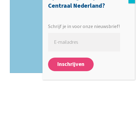
Centraal Nederland?
Galvaniweg 13,
8071 SC Nunspeet
Schrijf je in voor onze nieuwsbrief!
Schrijf je in voor
onze
nieuwsbrief