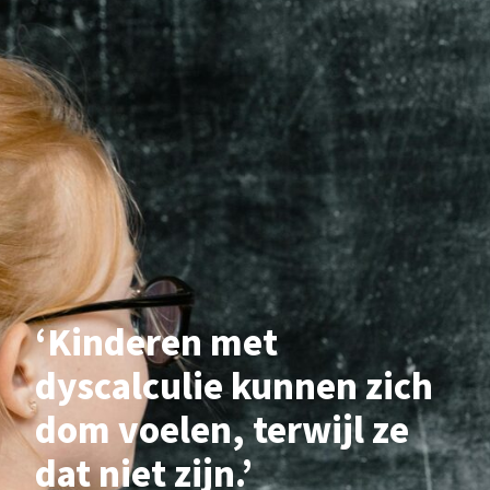
‘Kinderen met
dyscalculie kunnen zich
dom voelen, terwijl ze
dat niet zijn.’