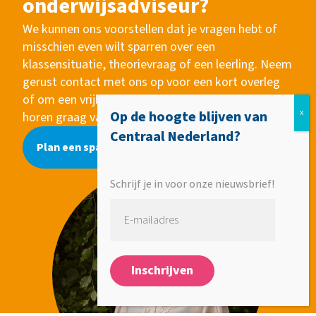
onderwijsadviseur?
We kunnen ons voorstellen dat je vragen hebt of
misschien even wilt sparren over een
klassensituatie, theorievraag of een leerling. Neem
gerust contact met ons op voor een kort overleg
of om een vrijblijvende afspraak te plannen. Wij
Op de hoogte blijven van
horen graag van je!
Centraal Nederland?
Plan een sparsessie in
Schrijf je in voor onze nieuwsbrief!